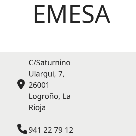
EMESA
C/Saturnino
Ulargui, 7,
26001
Logroño, La
Rioja
Dirección:
C/ Saturnino Ulargui, 7
941 22 79 12
Logroño